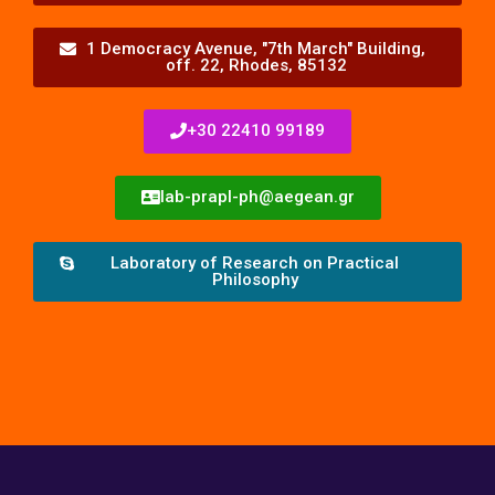
1 Democracy Avenue, "7th March" Building,
off. 22, Rhodes, 85132
+30 22410 99189
lab-prapl-ph@aegean.gr
Laboratory of Research on Practical
Philosophy