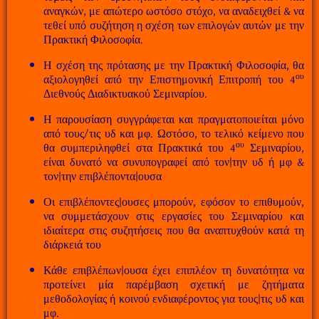
αναγκών, με απώτερο ωστόσο στόχο, να αναδειχθεί & να
τεθεί υπό συζήτηση η σχέση των επιλογών αυτών με την
Πρακτική Φιλοσοφία.
Η σχέση της πρότασης με την Πρακτική Φιλοσοφία, θα
ου
αξιολογηθεί από την Επιστημονική Επιτροπή του 4
Διεθνούς Διαδικτυακού Σεμιναρίου.
Η παρουσίαση συγγράφεται και πραγματοποιείται μόνο
από τους/τις υδ και μφ. Ωστόσο, το τελικό κείμενο που
ου
θα συμπεριληφθεί στα Πρακτικά του 4
Σεμιναρίου,
είναι δυνατό να συνυπογραφεί από τον|την υδ ή μφ &
τον|την επιβλέποντα|ουσα
Οι επιβλέποντες|ουσες μπορούν, εφόσον το επιθυμούν,
να συμμετάσχουν στις εργασίες του Σεμιναρίου και
ιδιαίτερα στις συζητήσεις που θα αναπτυχθούν κατά τη
διάρκειά του
Κάθε επιβλέπων|ουσα έχει επιπλέον τη δυνατότητα να
προτείνει μία παρέμβαση σχετική με ζητήματα
μεθοδολογίας ή κοινού ενδιαφέροντος για τους|τις υδ και
μφ.