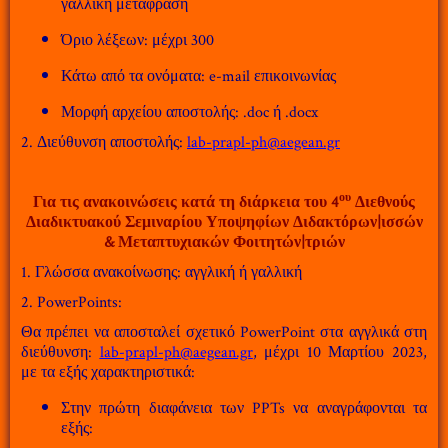
γαλλική μετάφραση
Όριο λέξεων: μέχρι 300
Κάτω από τα ονόματα: e-mail επικοινωνίας
Μορφή αρχείου αποστολής: .doc ή .docx
2. Διεύθυνση αποστολής:
lab-prapl-ph@aegean.gr
ου
Για τις ανακοινώσεις κατά τη διάρκεια του 4
Διεθνούς
Διαδικτυακού Σεμιναρίου Υποψηφίων Διδακτόρων|ισσών
& Μεταπτυχιακών Φοιτητών|τριών
1. Γλώσσα ανακοίνωσης: αγγλική ή γαλλική
2. PowerPoints:
Θα πρέπει να αποσταλεί σχετικό PowerPoint στα αγγλικά στη
διεύθυνση:
lab-prapl-ph@aegean.gr
, μέχρι 10 Μαρτίου 2023,
με τα εξής χαρακτηριστικά:
Στην πρώτη διαφάνεια των PPTs να αναγράφονται τα
εξής: