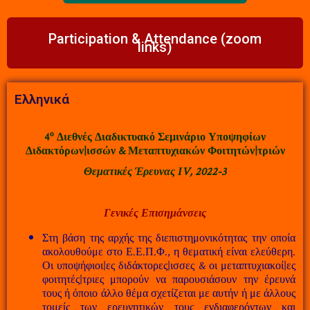
Participation & Attendance (zoom
links)
Ελληνικά
ο
4
Διεθνές Διαδικτυακό Σεμινάριο Υποψηφίων
Διδακτόρων|ισσών & Μεταπτυχιακών Φοιτητών|τριών
Θεματικές
Έρευνας
ΙV
, 2022-3
Γενικές
Επισημάνσεις
Στη βάση της αρχής της διεπιστημονικότητας την οποία
ακολουθούμε στο Ε.Ε.Π.Φ., η θεματική είναι ελεύθερη.
Οι υποψήφιοι|ες διδάκτορες|ισσες & οι μεταπτυχιακοί|ες
φοιτητές|τριες μπορούν να παρουσιάσουν την έρευνά
τους ή όποιο άλλο θέμα σχετίζεται με αυτήν ή με άλλους
τομείς των ερευνητικών τους ενδιαφερόντων και