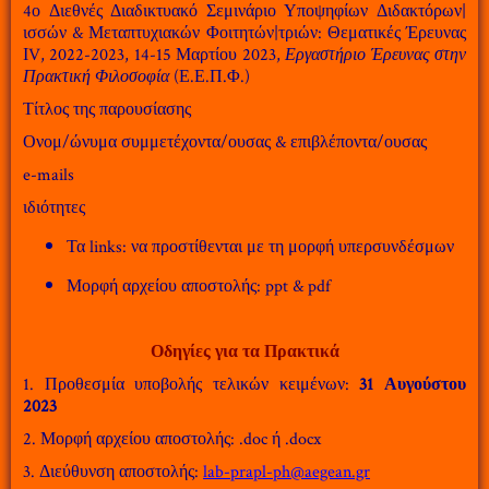
4ο Διεθνές Διαδικτυακό Σεμινάριο Υποψηφίων Διδακτόρων|
ισσών & Μεταπτυχιακών Φοιτητών|τριών: Θεματικές Έρευνας
ΙV, 2022-2023, 14-15 Μαρτίου 2023,
Εργαστήριο Έρευνας στην
Πρακτική Φιλοσοφία
(Ε.Ε.Π.Φ.)
Τίτλος της παρουσίασης
Ονομ/ώνυμα συμμετέχοντα/ουσας & επιβλέποντα/ουσας
e-mails
ιδιότητες
Τα links: να προστίθενται με τη μορφή υπερσυνδέσμων
Μορφή αρχείου αποστολής: ppt & pdf
Οδηγίες για τα Πρακτικά
1. Προθεσμία υποβολής τελικών κειμένων:
31 Αυγούστου
2023
2. Μορφή αρχείου αποστολής: .doc ή .docx
3. Διεύθυνση αποστολής:
lab-prapl-ph@aegean.gr