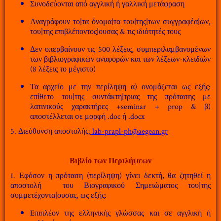
Συνοδεύονται από αγγλική ή γαλλική μετάφραση
Αναγράφουν το|τα όνομα|τα του|της|των συγγραφέα|ων,
του|της επιβλέποντος|ουσας & τις ιδιότητές τους
Δεν υπερβαίνουν τις 500 λέξεις, συμπεριλαμβανομένων
των βιβλιογραφικών αναφορών και των λέξεων-κλειδιών
(8 λέξεις το μέγιστο)
Τα αρχείο με την περίληψη α) ονομάζεται ως εξής:
επίθετο του|της συντάκτη|τριας της πρότασης με
λατινικούς χαρακτήρες +seminar + prop & β)
αποστέλλεται σε μορφή .doc ή .docx
5. Διεύθυνση αποστολής:
lab-prapl-ph@aegean.gr
Βιβλίο των Περιλήψεων
1. Εφόσον η πρόταση (περίληψη) γίνει δεκτή, θα ζητηθεί η
αποστολή του Βιογραφικού Σημειώματος του|της
συμμετέχοντα|ουσας, ως εξής:
Eπιπλέον της ελληνικής γλώσσας και σε αγγλική ή