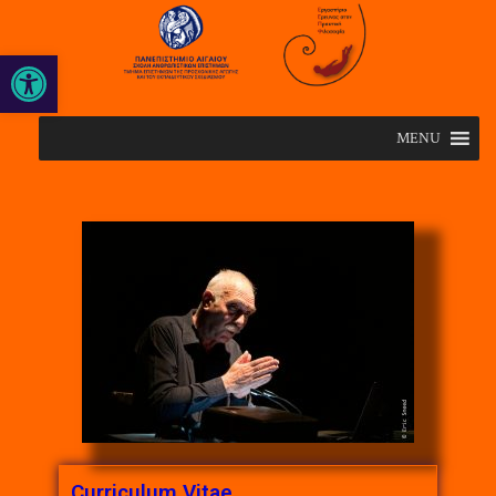
Open toolbar
MENU
Curriculum Vitae