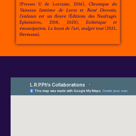
(Presses U de Lorraine, 2016),
Chronique du
Vaisseau fantôme de Leros
et
René Derouin,
l’enfance est un fleuve
(Éditions des Naufragés
Éphémères, 2018, 2020),
Esthétique et
émancipation
.
La leçon de l’art, malgré tout
(2021,
Hermann).